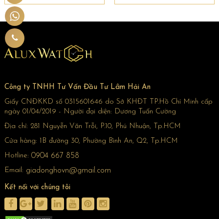
đặc biệt đến thế? Hãy cùng Alux Watch tìm hiểu
về dòng đồng hồ này nhé!
Công ty TNHH Tư Vấn Đầu Tư Lâm Hải An
Giấy CNĐKKD số 0315601646 do Sở KHĐT TP.Hồ Chí Minh cấp
ngày 01/04/2019 - Người đại diện: Dương Tuấn Cường
Địa chỉ:
281 Nguyễn Văn Trỗi, P.10, Phú Nhuận, Tp.HCM
Cửa hàng:
1B đường 30, Phường Bình An, Q2, Tp.HCM
Hotline:
0904 667 858
>>>
Đồng hồ Cartier - “Vén màn” đồng hồ Cartier
Email:
giadonghovn@gmail.com
– Vẻ đẹp kiêu sa khiến cả thế giới trầm trồ
Kết nối với chúng tôi
1. Xuôi dòng lịch sử dòng đồng