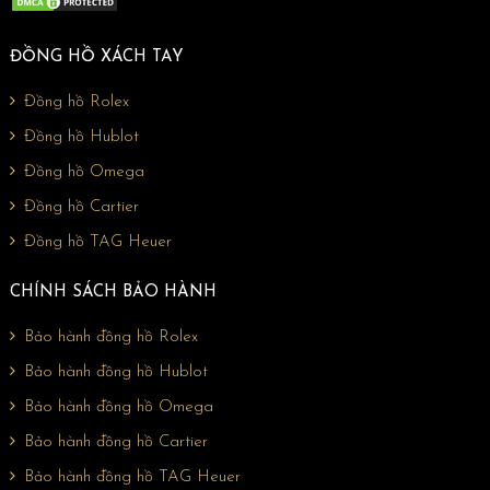
hồ Cartier
ĐỒNG HỒ XÁCH TAY
Thương hiệu Cartier đã xuất hiện tại đất nước
Pháp lãng mạn vào năm 1847 bởi Louis-François
Đồng hồ Rolex
Cartier. Nhưng lấu bấy giờ, Cartier chỉ là một
Đồng hồ Hublot
xưởng chế tác trang sức nữ nhỏ. Sau đó, con trai
Đồng hồ Omega
của ông là Alfred là những đầu tiên xây dựng
nền móng cho
Đồng hồ Cartier
sự phát triển và xuất khẩu đồng hồ. Nhưng các
Đồng hồ TAG Heuer
cháu trai Louis, Pierre và Jacques của ông mới
CHÍNH SÁCH BẢO HÀNH
chính là những người xây dựng nên đế chế đồng
hồ Cartier.
Bảo hành đồng hồ Rolex
Bảo hành đồng hồ Hublot
Bảo hành đồng hồ Omega
Bảo hành đồng hồ Cartier
Bảo hành đồng hồ TAG Heuer