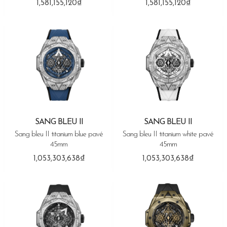
1,581,155,120₫
1,581,155,120₫
SANG BLEU II
SANG BLEU II
Sang bleu II titanium blue pavé
Sang bleu II titanium white pavé
45mm
45mm
1,053,303,638₫
1,053,303,638₫