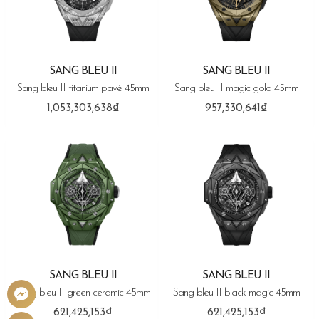
SANG BLEU II
SANG BLEU II
Sang bleu II titanium pavé 45mm
Sang bleu II magic gold 45mm
1,053,303,638₫
957,330,641₫
SANG BLEU II
SANG BLEU II
Sang bleu II green ceramic 45mm
Sang bleu II black magic 45mm
621,425,153₫
621,425,153₫