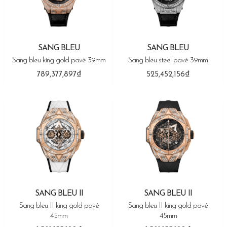
SANG BLEU
SANG BLEU
Sang bleu king gold pavé 39mm
Sang bleu steel pavé 39mm
789,377,897₫
525,452,156₫
SANG BLEU II
SANG BLEU II
Sang bleu II king gold pavé
Sang bleu II king gold pavé
45mm
45mm