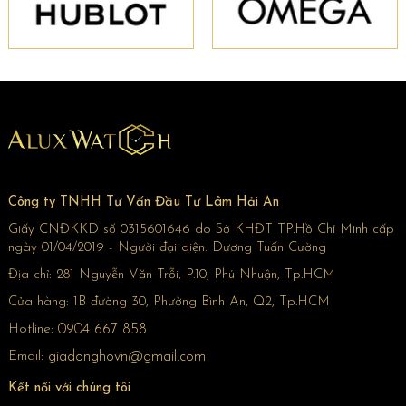
Công ty TNHH Tư Vấn Đầu Tư Lâm Hải An
Giấy CNĐKKD số 0315601646 do Sở KHĐT TP.Hồ Chí Minh cấp
ngày 01/04/2019 - Người đại diện: Dương Tuấn Cường
Địa chỉ:
281 Nguyễn Văn Trỗi, P.10, Phú Nhuận, Tp.HCM
Cửa hàng:
1B đường 30, Phường Bình An, Q2, Tp.HCM
Hotline:
0904 667 858
Email:
giadonghovn@gmail.com
Kết nối với chúng tôi