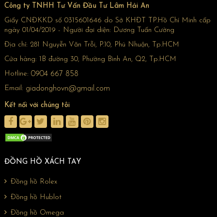
Công ty TNHH Tư Vấn Đầu Tư Lâm Hải An
Giấy CNĐKKD số 0315601646 do Sở KHĐT TP.Hồ Chí Minh cấp
ngày 01/04/2019 - Người đại diện: Dương Tuấn Cường
Địa chỉ:
281 Nguyễn Văn Trỗi, P.10, Phú Nhuận, Tp.HCM
Cửa hàng:
1B đường 30, Phường Bình An, Q2, Tp.HCM
Hotline:
0904 667 858
Email:
giadonghovn@gmail.com
Kết nối với chúng tôi
ĐỒNG HỒ XÁCH TAY
Đồng hồ Rolex
Đồng hồ Hublot
Đồng hồ Omega